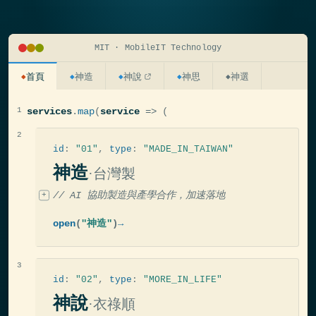
MIT · MobileIT Technology
服務入口
首頁
神造
神說
神思
神選
◆
◆
◆
◆
◆
services
.
map
(
service
=>
(
id
:
"01"
,
type
:
"MADE_IN_TAIWAN"
神造
·台灣製
// AI 協助製造與產學合作，加速落地
open
(
"神造"
)
→
id
:
"02"
,
type
:
"MORE_IN_LIFE"
神說
·衣祿順