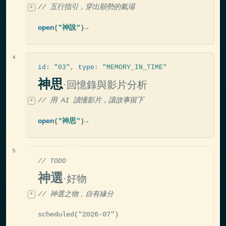
// 五行指引，穿出順勢的氣場
open
(
"神說"
)
→
id
:
"03"
,
type
:
"MEMORY_IN_TIME"
神思
·回憶錄與影片分析
// 用 AI 讀懂影片，讓故事留下
open
(
"神思"
)
→
// TODO
神選
·好物
// 神選之物，自有緣分
scheduled
(
"2026-07"
)